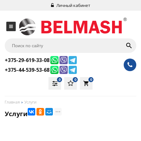
Личный кабинет
+375-29-619-33-08
+375-44-539-53-68
0
0
0
local_grocery_store
Главная
Услуги
Услуги