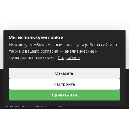
Мы используем cookie
Используем обязательные cookie для работы сайта, а
также с вашего согласия — аналитические и
функциональные cookie.
Подробнее
Отказать
О НАС
Настроить
УНП 812007785
Принять все
ООО МогБытСтанк
Юр. адрес: 212000 г. Могилев, Славгородское шоссе, 150
Р/С BY14 ALFA 3012 2Е44 3600 1027 0000
ЗАО «Альфа-Банк»
Зарегистрирован в торговом реестре с 25.09.2020 №492635
Свидетельство о регистрации №812007785 от 09.01.2024 выдано Администрация