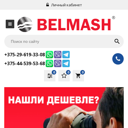
Личный кабинет
+375-29-619-33-08
+375-44-539-53-68
0
0
0
local_grocery_store