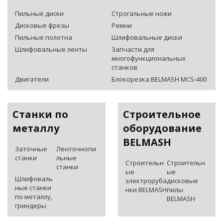
Пильные диски
Строгальные ножи
Дисковые фрезы
Ремни
Пильные полотна
Шлифовальные диски
Шлифовальные ленты
Запчасти для
многофункциональных
станков
Двигатели
Блокорезка BELMASH MCS-400
Станки по
Строительное
металлу
оборудование
BELMASH
Заточные
Ленточнопи
станки
льные
Строительн
Строительн
станки
ые
ые
Шлифоваль
электроруба
дисковые
ные станки
нки BELMASH
пилы
по металлу,
BELMASH
гриндеры