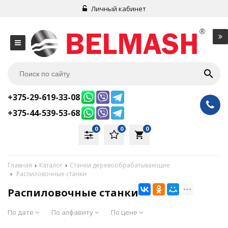
Личный кабинет
+375-29-619-33-08
+375-44-539-53-68
0
0
0
local_grocery_store
Главная
Каталог
Станки деревообрабатывающие
Распиловочные станки
Распиловочные станки
По дате
По алфавиту
По цене