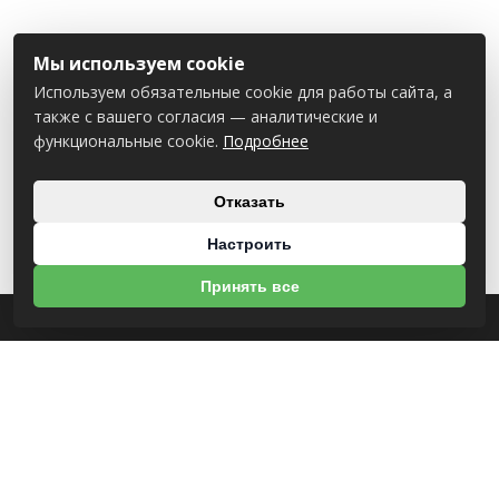
Мы используем cookie
Используем обязательные cookie для работы сайта, а
также с вашего согласия — аналитические и
функциональные cookie.
Подробнее
Отказать
Настроить
Принять все
О НАС
УНП 812007785
ООО МогБытСтанк
Юр. адрес: 212000 г. Могилев, Славгородское шоссе, 150
Р/С BY14 ALFA 3012 2Е44 3600 1027 0000
ЗАО «Альфа-Банк»
Зарегистрирован в торговом реестре с 25.09.2020 №492635