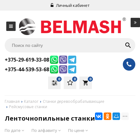
Личный кабинет
+375-29-619-33-08
+375-44-539-53-68
0
0
0
local_grocery_store
Главная
Каталог
Станки деревообрабатывающие
Рейсмусовые станки
Ленточнопильные станки
По дате
По алфавиту
По цене