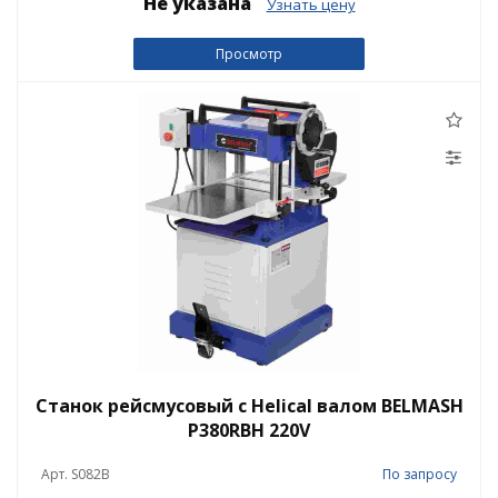
Не указана
Узнать цену
Просмотр
Станок рейсмусовый c Helical валом BELMASH
P380RBH 220V
Арт. S082B
По запросу