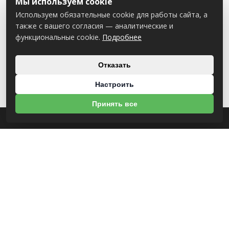
Мы используем cookie
Используем обязательные cookie для работы сайта, а
также с вашего согласия — аналитические и
функциональные cookie.
Подробнее
Отказать
Настроить
Принять все
О НАС
УНП 812007785
ООО МогБытСтанк
Юр. адрес: 212000 г. Могилев, Славгородское шоссе, 150
Р/С BY14 ALFA 3012 2Е44 3600 1027 0000
ЗАО «Альфа-Банк»
Зарегистрирован в торговом реестре с 25.09.2020 №492635
Свидетельство о регистрации №812007785 от 09.01.2024 выдано Администрация
свободной экономической зоны Могилев