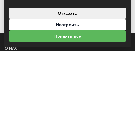
Отказать
Настроить
Принять все
О НАС
УНП 812007785
ООО МогБытСтанк
Юр. адрес: 212000 г. Могилев, Славгородское шоссе, 150
Р/С BY14 ALFA 3012 2Е44 3600 1027 0000
ЗАО «Альфа-Банк»
Зарегистрирован в торговом реестре с 25.09.2020 №492635
Свидетельство о регистрации №812007785 от 09.01.2024 выдано Администрация
свободной экономической зоны Могилев
ИНФОРМАЦИЯ
Новости
Контакты