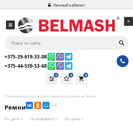
Личный кабинет
+375-29-619-33-08
+375-44-539-53-68
0
0
0
local_grocery_store
Главная
Каталог
Расходные материалы
Ремни
Ремни
По дате
По алфавиту
По цене