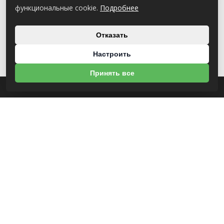
функциональные cookie.
Подробнее
Отказать
Настроить
Принять все
О НАС
УНП 812007785
ООО МогБытСтанк
Юр. адрес: 212000 г. Могилев, Славгородское шоссе, 150
Р/С BY14 ALFA 3012 2Е44 3600 1027 0000
ЗАО «Альфа-Банк»
Зарегистрирован в торговом реестре с 25.09.2020 №492635
Свидетельство о регистрации №812007785 от 09.01.2024 выдано Администрация
свободной экономической зоны Могилев
ИНФОРМАЦИЯ