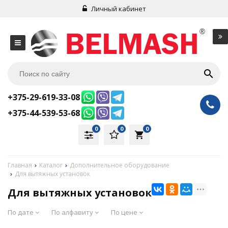
Личный кабинет
+375-29-619-33-08
+375-44-539-53-68
0
0
0
local_grocery_store
Главная
Каталог
Дополнительное оборудование
Для вытяжных установок
Для вытяжных установок
По дате
По алфавиту
По цене