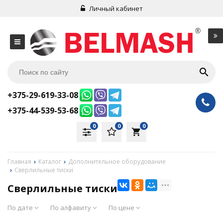
Личный кабинет
+375-29-619-33-08
+375-44-539-53-68
0
0
0
local_grocery_store
Главная
Каталог
Дополнительное оборудование
Сверлильные тиски
Сверлильные тиски
По дате
По алфавиту
По цене