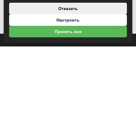
Отказать
Настроить
Принять все
О НАС
УНП 812007785
ООО МогБытСтанк
Юр. адрес: 212000 г. Могилев, Славгородское шоссе, 150
Р/С BY14 ALFA 3012 2Е44 3600 1027 0000
ЗАО «Альфа-Банк»
Зарегистрирован в торговом реестре с 25.09.2020 №492635
Свидетельство о регистрации №812007785 от 09.01.2024 выдано Администрация
свободной экономической зоны Могилев
ИНФОРМАЦИЯ
Новости
Контакты