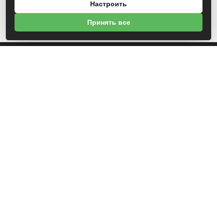
Настроить
Принять все
О НАС
УНП 812007785
ООО МогБытСтанк
Юр. адрес: 212000 г. Могилев, Славгородское шоссе, 150
Р/С BY14 ALFA 3012 2Е44 3600 1027 0000
ЗАО «Альфа-Банк»
Зарегистрирован в торговом реестре с 25.09.2020 №492635
Свидетельство о регистрации №812007785 от 09.01.2024 выдано Администрация
свободной экономической зоны Могилев
ИНФОРМАЦИЯ
Новости
Контакты
Доставка