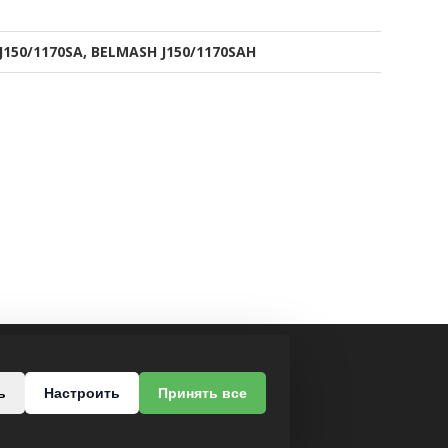
150/1170SA, BELMASH J150/1170SAH
МЫ В СОЦСЕТЯХ
ь
Настроить
Принять все
роезд, 37
-68