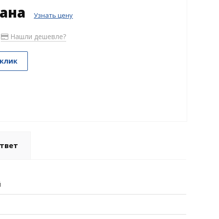
зана
Узнать цену
Нашли дешевле?
 клик
твет
й