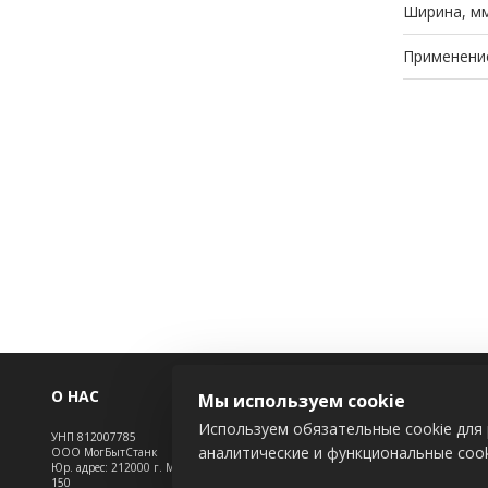
Ширина, м
Применени
О НАС
ИНФОРМАЦ
Мы используем cookie
Используем обязательные cookie для 
УНП 812007785
Новости
аналитические и функциональные cook
ООО МогБытСтанк
Контакты
Юр. адрес: 212000 г. Могилев, Славгородское шоссе,
150
Доставка