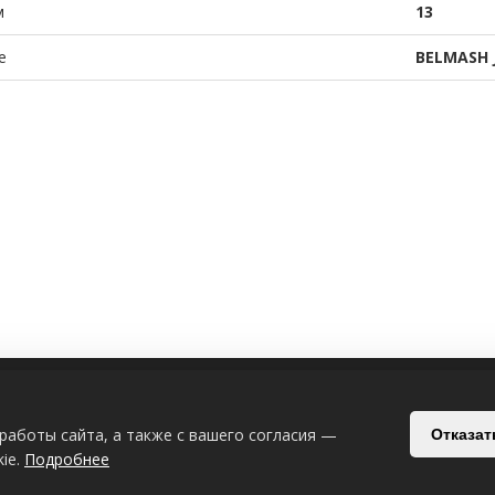
м
13
е
BELMASH J
ИЯ
СВЯЗАТЬСЯ С НАМИ
работы сайта, а также с вашего согласия —
Отказат
Беларусь, Могилёв, Славгородский п
ie.
Подробнее
+375-29-619-33-08
+375-44-539-53