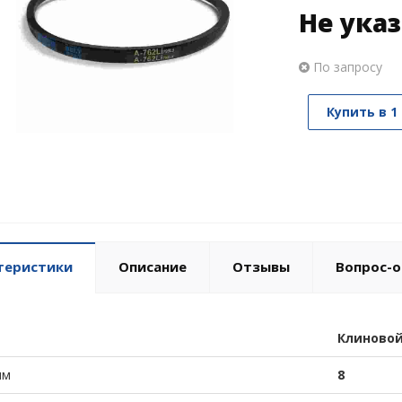
Не ука
По запросу
Купить в 1
теристики
Описание
Отзывы
Вопрос-о
Клиново
мм
8