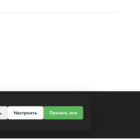
МЫ В СОЦСЕТЯХ
ь
Настроить
Принять все
роезд, 37
-68