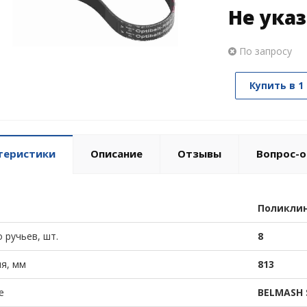
Не ука
По запросу
Купить в 1
теристики
Описание
Отзывы
Вопрос-о
Поликли
 ручьев, шт.
8
я, мм
813
е
BELMASH 