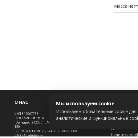
Масса нетт
О НАС
ИНФОРМАЦ
Мы используем cookie
Используем обязательные cookie для 
УНП 812007785
Новости
аналитические и функциональные cook
ООО МогБытСтанк
Контакты
Юр. адрес: 212000 г. Могилев, Славгородское шоссе,
150
Доставка
Р/С BY14 ALFA 3012 2Е44 3600 1027 0000
Политика кон
ЗАО «Альфа-Банк»