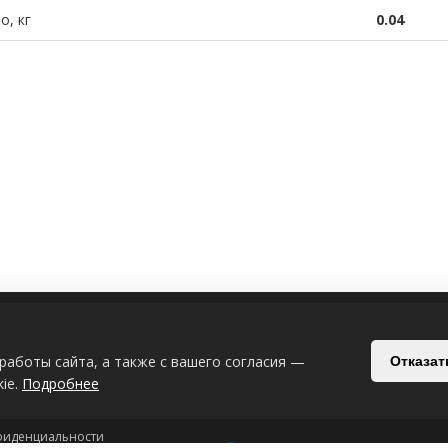
о, кг
0.04
ИЯ
СВЯЗАТЬСЯ С НАМИ
работы сайта, а также с вашего согласия —
Отказат
Беларусь, Могилёв, Славгородский п
ie.
Подробнее
+375-29-619-33-08
+375-44-539-53
фиденциальности