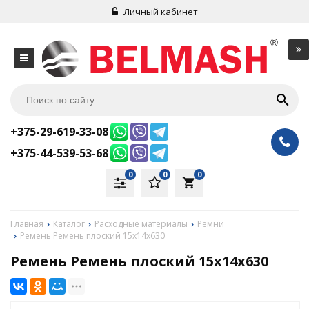
Личный кабинет
+375-29-619-33-08
+375-44-539-53-68
0
0
0
local_grocery_store
Главная
Каталог
Расходные материалы
Ремни
Ремень Ремень плоский 15х14х630
Ремень Ремень плоский 15х14х630