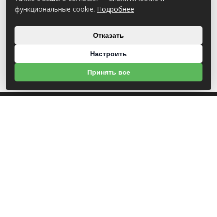
функциональные cookie.
Подробнее
Отказать
Настроить
Принять все
О НАС
УНП 812007785
ООО МогБытСтанк
Юр. адрес: 212000 г. Могилев, Славгородское шоссе, 150
Р/С BY14 ALFA 3012 2Е44 3600 1027 0000
ЗАО «Альфа-Банк»
Зарегистрирован в торговом реестре с 25.09.2020 №492635
Свидетельство о регистрации №812007785 от 09.01.2024 выдано Администрация
свободной экономической зоны Могилев