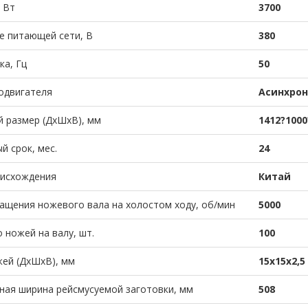
 Вт
3700
е питающей сети, В
380
ка, Гц
50
одвигателя
Асинхро
 размер (ДхШхВ), мм
1412?1000
й срок, мес.
24
оисхождения
Китай
ащения ножевого вала на холостом ходу, об/мин
5000
 ножей на валу, шт.
100
ей (ДхШхВ), мм
15х15х2,5
ая ширина рейсмусуемой заготовки, мм
508