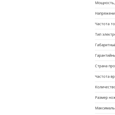
Мощность,
Напряжени
Частота то
Тип электр
Габаритный
Гарантийны
Страна пр
Частота вр
Количество
Размер нож
Максимальн