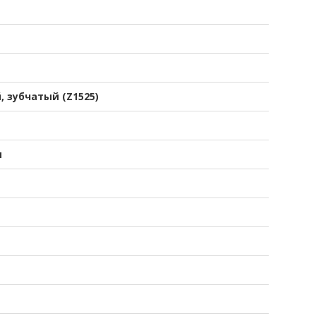
, зубчатый (Z1525)
я