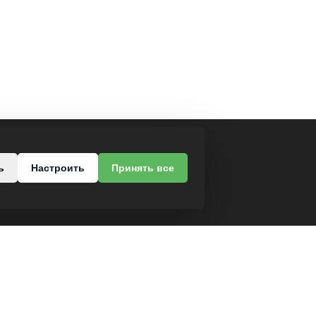
МЫ В СОЦСЕТЯХ
ь
Настроить
Принять все
роезд, 37
-68