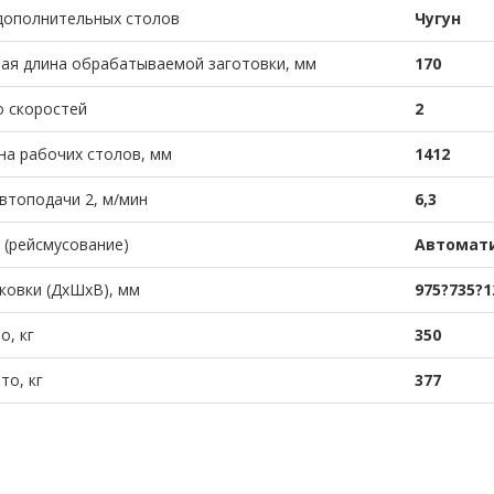
дополнительных столов
Чугун
ая длина обрабатываемой заготовки, мм
170
 скоростей
2
а рабочих столов, мм
1412
втоподачи 2, м/мин
6,3
 (рейсмусование)
Автомат
ковки (ДхШхВ), мм
975?735?1
о, кг
350
то, кг
377