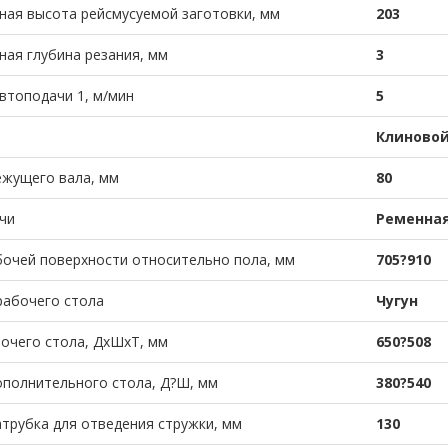
ая высота рейсмусуемой заготовки, мм
203
ая глубина резания, мм
3
втоподачи 1, м/мин
5
Клиновой
ежущего вала, мм
80
чи
Ременна
очей поверхности относительно пола, мм
705?910
рабочего стола
Чугун
очего стола, ДхШхТ, мм
650?508
полнительного стола, Д?Ш, мм
380?540
трубка для отведения стружки, мм
130