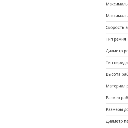
Максимальн
Максимальн
Скорость а
Тип ремня
Диаметр р
Тип переда
Высота раб
Материал 
Размер раб
Размеры до
Диаметр па