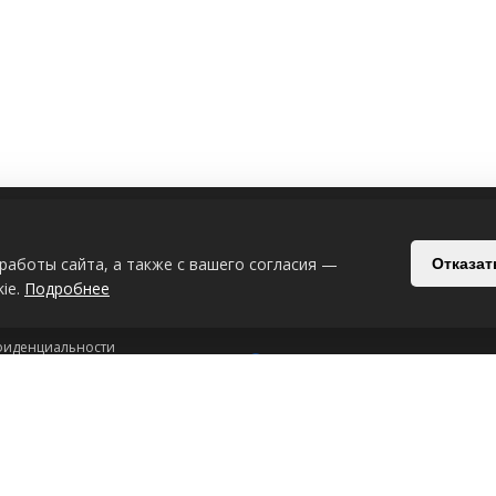
ИЯ
СВЯЗАТЬСЯ С НАМИ
работы сайта, а также с вашего согласия —
Отказат
Беларусь, Могилёв, Славгородский п
ie.
Подробнее
+375-29-619-33-08
+375-44-539-53
фиденциальности
Интернет-магазин: 24/7
рсональных данных
ookie-файлах