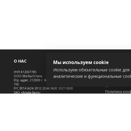
О НАС
ИНФОРМАЦ
Мы используем cookie
Используем обязательные cookie для 
УНП 812007785
Новости
аналитические и функциональные cook
ООО МогБытСтанк
Контакты
Юр. адрес: 212000 г. Могилев, Славгородское шоссе,
150
Доставка
Р/С BY14 ALFA 3012 2Е44 3600 1027 0000
Политика кон
ЗАО «Альфа-Банк»
Обработка пе
Зарегистрирован в торговом реестре с 25.09.2020
Инфо
№492635
Положение о c
Свидетельство о регистрации №812007785 от
09.01.2024 выдано Администрация свободной
экономической зоны Могилев