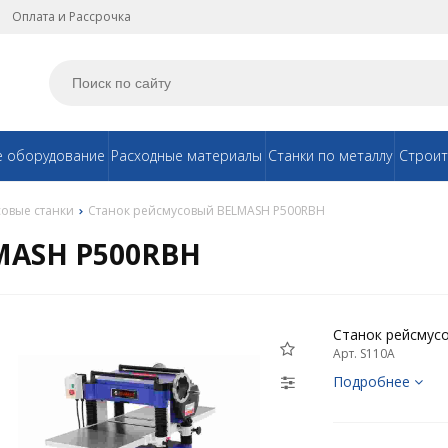
Оплата и Рассрочка
е оборудование
Расходные материалы
Станки по металлу
Строит
овые станки
Станок рейсмусовый BELMASH P500RBH
MASH P500RBH
Станок рейсму
Арт. S110A
Подробнее