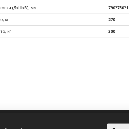
ковки (ДхШхВ), мм
790?750?1
о, кг
270
то, кг
300
ИЯ
СВЯЗАТЬСЯ С НАМИ