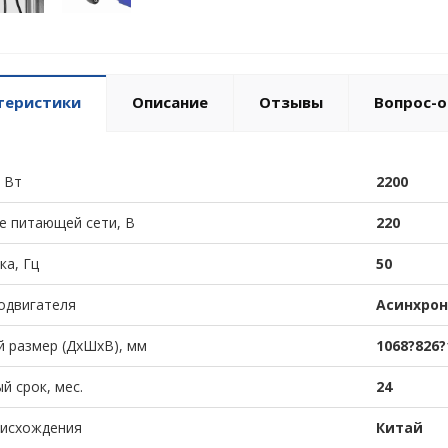
теристики
Описание
Отзывы
Вопрос-о
 Вт
2200
е питающей сети, В
220
ка, Гц
50
одвигателя
Асинхро
 размер (ДхШхВ), мм
1068?826?
й срок, мес.
24
оисхождения
Китай