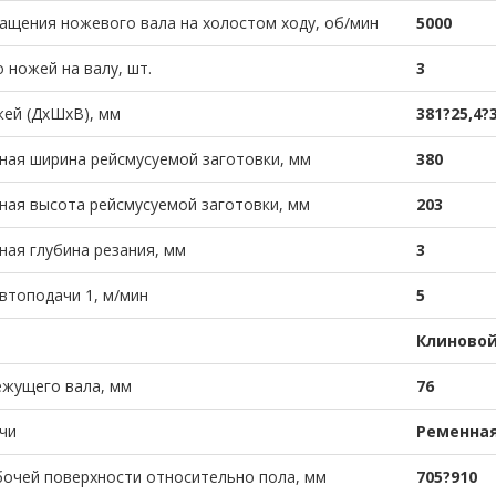
ащения ножевого вала на холостом ходу, об/мин
5000
 ножей на валу, шт.
3
ей (ДхШхВ), мм
381?25,4?
ая ширина рейсмусуемой заготовки, мм
380
ая высота рейсмусуемой заготовки, мм
203
ая глубина резания, мм
3
втоподачи 1, м/мин
5
Клиновой
ежущего вала, мм
76
чи
Ременна
очей поверхности относительно пола, мм
705?910