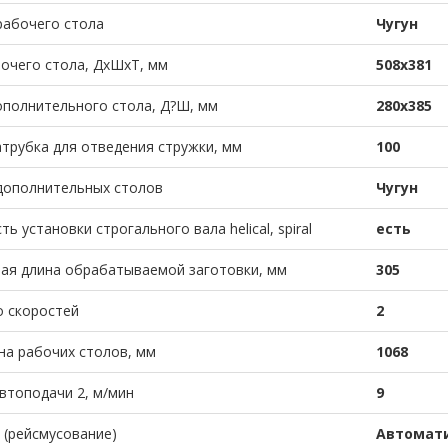
рабочего стола
Чугун
очего стола, ДхШхТ, мм
508х381
полнительного стола, Д?Ш, мм
280х385
трубка для отведения стружки, мм
100
дополнительных столов
Чугун
 установки строгального вала helical, spiral
есть
ая длина обрабатываемой заготовки, мм
305
 скоростей
2
а рабочих столов, мм
1068
втоподачи 2, м/мин
9
 (рейсмусование)
Автомат