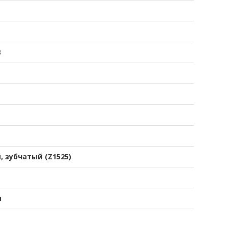
3
, зубчатый (Z1525)
я