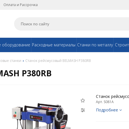
Оплата и Рассрочка
е оборудование
Расходные материалы
Станки по металлу
Строит
овые станки
Станок рейсмусовый BELMASH P380RB
MASH P380RB
Станок рейсмус
Арт. S081A
Подробнее