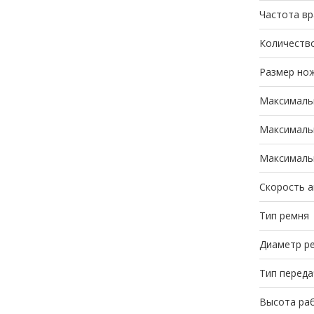
Частота вр
Количество
Размер нож
Максимальн
Максимальн
Максимальн
Скорость а
Тип ремня
Диаметр р
Тип переда
Высота раб