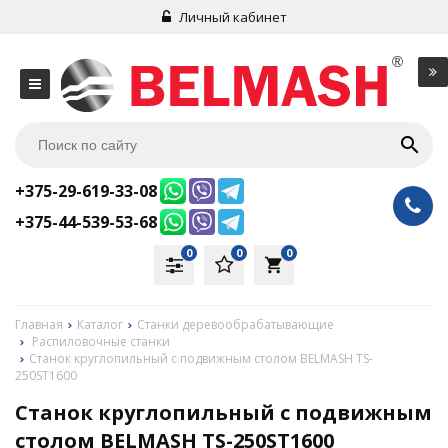
Личный кабинет
+375-29-619-33-08
+375-44-539-53-68
0
0
0
local_grocery_store
Главная
Каталог
Станки деревообрабатывающие
Распиловочные станки
Станок круглопильный с подвижным столом BELMASH TS-
250ST1600
Станок круглопильный с подвижным
столом BELMASH TS-250ST1600