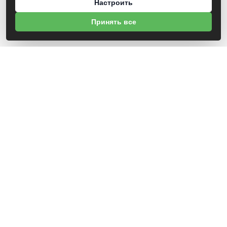
Настроить
Принять все
О НАС
УНП 812007785
ООО МогБытСтанк
Юр. адрес: 212000 г. Могилев, Славгородское шоссе, 150
Р/С BY14 ALFA 3012 2Е44 3600 1027 0000
ЗАО «Альфа-Банк»
Зарегистрирован в торговом реестре с 25.09.2020 №492635
Свидетельство о регистрации №812007785 от 09.01.2024 выдано Администрация
свободной экономической зоны Могилев
ИНФОРМАЦИЯ
Новости