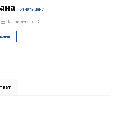
зана
Узнать цену
Нашли дешевле?
 клик
твет