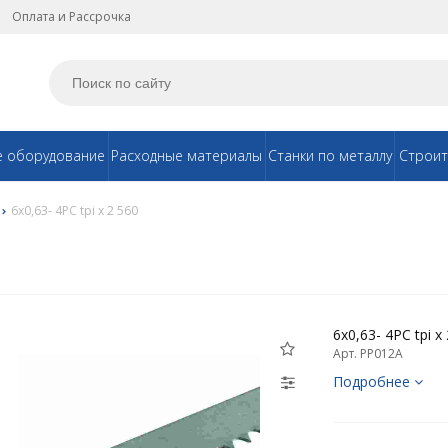
Оплата и Рассрочка
е оборудование
Расходные материалы
Станки по металлу
Строит
6х0,63- 4PC tpi x 2 560
6х0,63- 4PC tpi x
Арт. PP012A
Подробнее