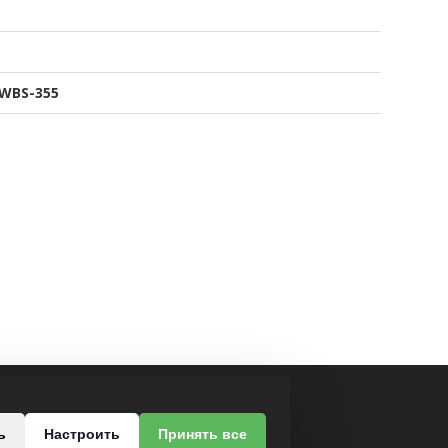
WBS-355
МЫ В СОЦСЕТЯХ
ь
Настроить
Принять все
роезд, 37