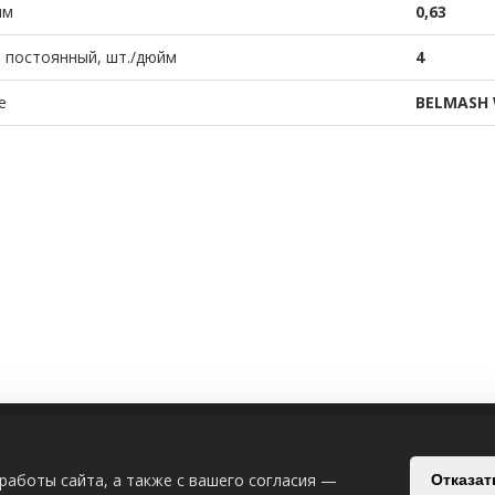
мм
0,63
 постоянный, шт./дюйм
4
е
BELMASH 
ИЯ
СВЯЗАТЬСЯ С НАМИ
работы сайта, а также с вашего согласия —
Отказат
Беларусь, Могилёв, Славгородский п