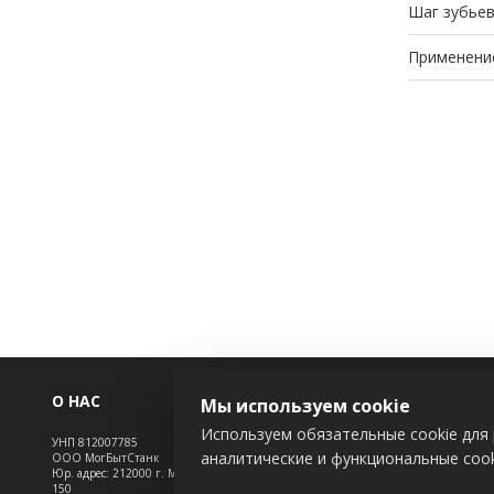
Шаг зубьев
Применени
О НАС
ИНФОРМАЦ
Мы используем cookie
Используем обязательные cookie для 
УНП 812007785
Новости
аналитические и функциональные cook
ООО МогБытСтанк
Контакты
Юр. адрес: 212000 г. Могилев, Славгородское шоссе,
150
Доставка