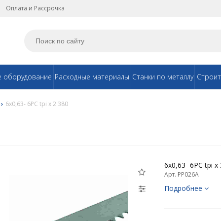
Оплата и Рассрочка
е оборудование
Расходные материалы
Станки по металлу
Строит
6х0,63- 6PC tpi x 2 380
6х0,63- 6PC tpi x
Арт. PP026A
Подробнее