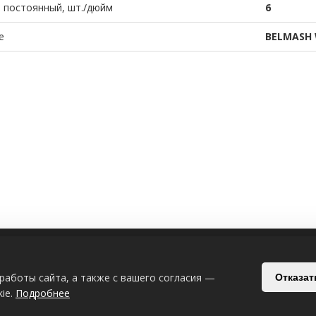
 постоянный, шт./дюйм
6
е
BELMASH 
ИЯ
СВЯЗАТЬСЯ С НАМИ
работы сайта, а также с вашего согласия —
Отказат
Беларусь, Могилёв, Славгородский п
ie.
Подробнее
+375-29-619-33-08
+375-44-539-53