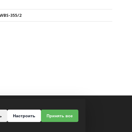
WBS-355/2
МЫ В СОЦСЕТЯХ
ь
Настроить
Принять все
роезд, 37
-68