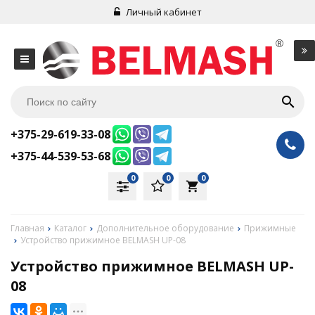
Личный кабинет
+375-29-619-33-08
+375-44-539-53-68
0
0
0
local_grocery_store
Главная
Каталог
Дополнительное оборудование
Прижимные
Устройство прижимное BELMASH UP-08
Устройство прижимное BELMASH UP-
08