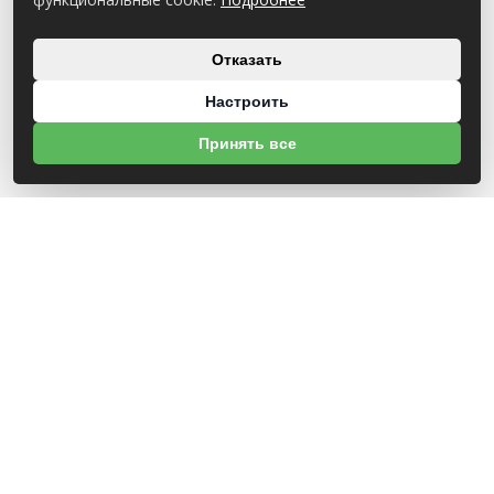
Отказать
Настроить
Принять все
О НАС
УНП 812007785
ООО МогБытСтанк
Юр. адрес: 212000 г. Могилев, Славгородское шоссе, 150
Р/С BY14 ALFA 3012 2Е44 3600 1027 0000
ЗАО «Альфа-Банк»
Зарегистрирован в торговом реестре с 25.09.2020 №492635
Свидетельство о регистрации №812007785 от 09.01.2024 выдано Администрация
свободной экономической зоны Могилев