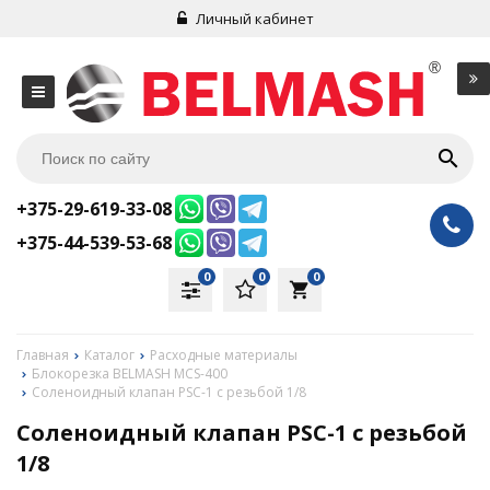
Личный кабинет
+375-29-619-33-08
+375-44-539-53-68
0
0
0
local_grocery_store
Главная
Каталог
Расходные материалы
Блокорезка BELMASH MCS-400
Соленоидный клапан PSC-1 с резьбой 1/8
Соленоидный клапан PSC-1 с резьбой
1/8