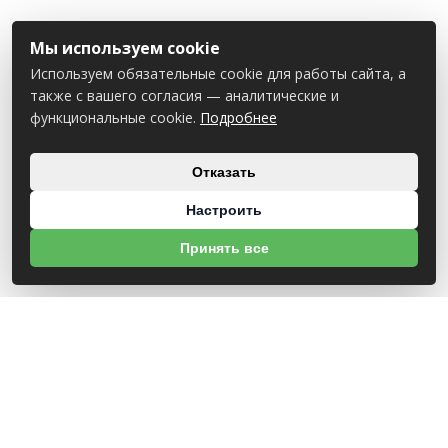
Мы используем cookie
Используем обязательные cookie для работы сайта, а
также с вашего согласия — аналитические и
функциональные cookie.
Подробнее
Отказать
Настроить
Принять все
О НАС
УНП 812007785
ООО МогБытСтанк
Юр. адрес: 212000 г. Могилев, Славгородское шоссе, 150
Р/С BY14 ALFA 3012 2Е44 3600 1027 0000