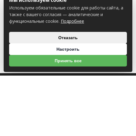
Мы используем cookie
Используем обязательные cookie для работы сайта, а
также с вашего согласия — аналитические и
функциональные cookie.
Подробнее
Отказать
Настроить
Принять все
О НАС
УНП 812007785
ООО МогБытСтанк
Юр. адрес: 212000 г. Могилев, Славгородское шоссе, 150
Р/С BY14 ALFA 3012 2Е44 3600 1027 0000
ЗАО «Альфа-Банк»
Зарегистрирован в торговом реестре с 25.09.2020 №492635
Свидетельство о регистрации №812007785 от 09.01.2024 выдано Администрация