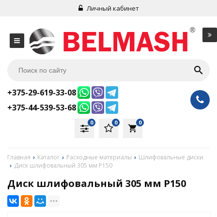
Личный кабинет
+375-29-619-33-08
+375-44-539-53-68
0
0
0
local_grocery_store
Главная
Каталог
Расходные материалы
Шлифовальные диски
Диск шлифовальный 305 мм Р150
Диск шлифовальный 305 мм Р150