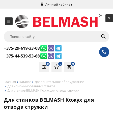
Личный кабинет
+375-29-619-33-08
+375-44-539-53-68
0
0
0
local_grocery_store
Главная
Каталог
Дополнительное оборудование
Для комбинированных станков
Для станков BELMASH Кожух для отвода стружки
Для станков BELMASH Кожух для
отвода стружки