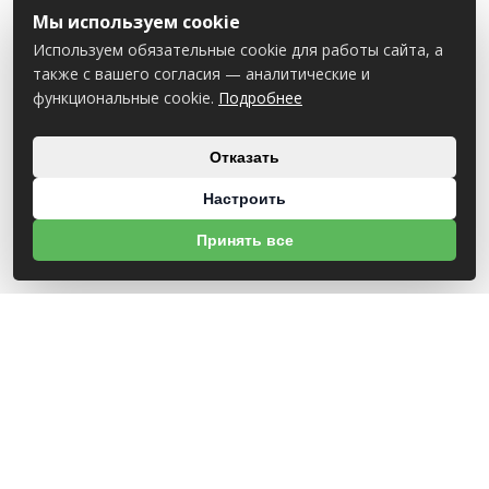
Мы используем cookie
Используем обязательные cookie для работы сайта, а
также с вашего согласия — аналитические и
функциональные cookie.
Подробнее
Отказать
Настроить
Принять все
О НАС
УНП 812007785
ООО МогБытСтанк
Юр. адрес: 212000 г. Могилев, Славгородское шоссе, 150
Р/С BY14 ALFA 3012 2Е44 3600 1027 0000