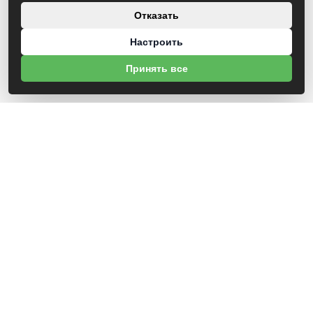
Отказать
Настроить
Принять все
О НАС
УНП 812007785
ООО МогБытСтанк
Юр. адрес: 212000 г. Могилев, Славгородское шоссе, 150
Р/С BY14 ALFA 3012 2Е44 3600 1027 0000
ЗАО «Альфа-Банк»
Зарегистрирован в торговом реестре с 25.09.2020 №492635
Свидетельство о регистрации №812007785 от 09.01.2024 выдано Администрация
свободной экономической зоны Могилев
ИНФОРМАЦИЯ