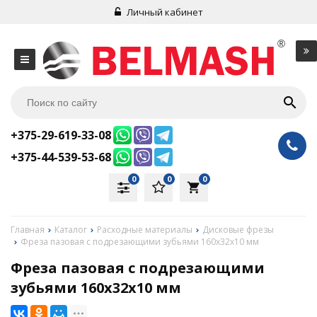
Личный кабинет
+375-29-619-33-08
+375-44-539-53-68
0
0
0
local_grocery_store
Главная
Каталог
Расходные материалы
Дисковые фрезы
Фреза пазовая с подрезающими зубьями 160х32х10 мм
Фреза пазовая с подрезающими
зубьями 160х32х10 мм