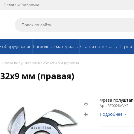
Оплата и Рассрочка
е оборудование
Расходные материалы
Станки по металлу
Строит
Фреза полуштаповая 125х32х9 мм (правая)
32х9 мм (правая)
Фреза полуштапо
Арт. RF0028AVKR
Подробнее