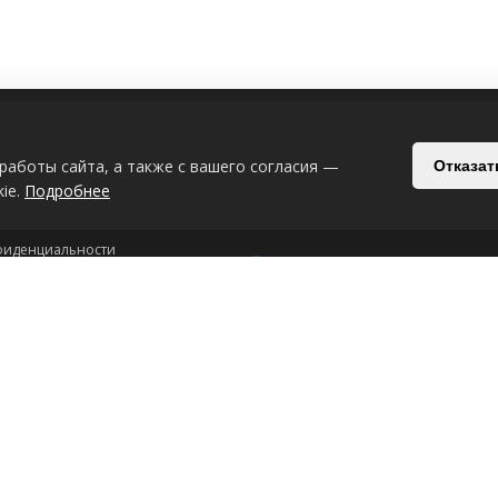
ИЯ
СВЯЗАТЬСЯ С НАМИ
работы сайта, а также с вашего согласия —
Отказат
Беларусь, Могилёв, Славгородский п
ie.
Подробнее
+375-29-619-33-08
+375-44-539-53
фиденциальности
Интернет-магазин: 24/7
рсональных данных
ookie-файлах