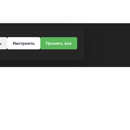
МЫ В СОЦСЕТЯХ
ь
Настроить
Принять все
роезд, 37
-68
Разработка интернет-магазина
Dessites.by