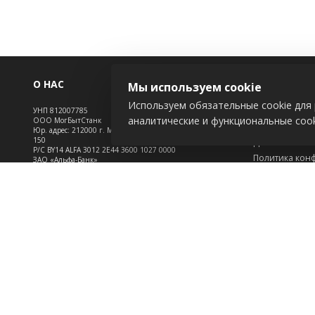
О НАС
ИНФОРМАЦ
Мы используем cookie
Используем обязательные cookie для 
УНП 812007785
Новости
аналитические и функциональные cook
ООО МогБытСтанк
Контакты
Юр. адрес: 212000 г. Могилев, Славгородское шоссе,
150
Доставка
Р/С BY14 ALFA 3012 2Е44 3600 1027 0000
Политика кон
ЗАО «Альфа-Банк»
Обработка пе
Зарегистрирован в торговом реестре с 25.09.2020
Инфо
№492635
Положение о c
Свидетельство о регистрации №812007785 от
09.01.2024 выдано Администрация свободной
экономической зоны Могилев
2026 © belmash-shop.by. Использование материалов сайта только с разрешения
владельца.