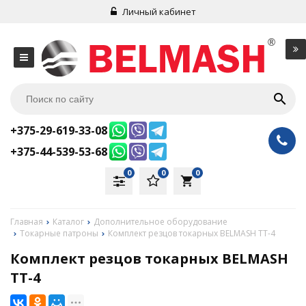
Личный кабинет
+375-29-619-33-08
+375-44-539-53-68
0
0
0
local_grocery_store
Главная
Каталог
Дополнительное оборудование
Токарные патроны
Комплект резцов токарных BELMASH TT-4
Комплект резцов токарных BELMASH
TT-4