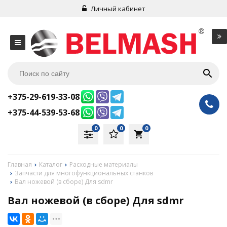
Личный кабинет
+375-29-619-33-08
+375-44-539-53-68
0
0
0
local_grocery_store
Главная
Каталог
Расходные материалы
Запчасти для многофункциональных станков
Вал ножевой (в сборе) Для sdmr
Вал ножевой (в сборе) Для sdmr