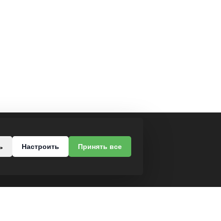
МЫ В СОЦСЕТЯХ
ь
Настроить
Принять все
роезд, 37
-68