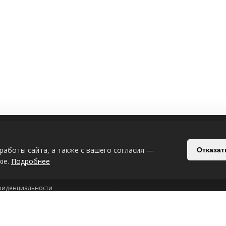
ИЯ
СВЯЗАТЬСЯ С НАМИ
работы сайта, а также с вашего согласия —
Отказат
Беларусь, Могилёв, Славгородский п
ie.
Подробнее
+375-29-619-33-08
+375-44-539-53
фиденциальности
Интернет-магазин: 24/7
рсональных данных
ookie-файлах