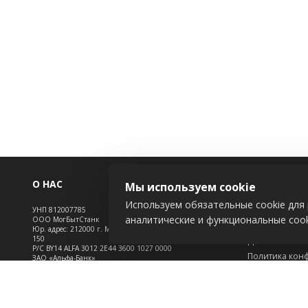
О НАС
ИНФОРМАЦ
Мы используем cookie
Используем обязательные cookie для 
УНП 812007785
Новости
аналитические и функциональные cook
ООО МогБытСтанк
Контакты
Юр. адрес: 212000 г. Могилев, Славгородское шоссе,
150
Доставка
Р/С BY14 ALFA 3012 2Е44 3600 1027 0000
Политика кон
ЗАО «Альфа-Банк»
Обработка пе
Зарегистрирован в торговом реестре с 25.09.2020
Инфо
№492635
Положение о c
Свидетельство о регистрации №812007785 от