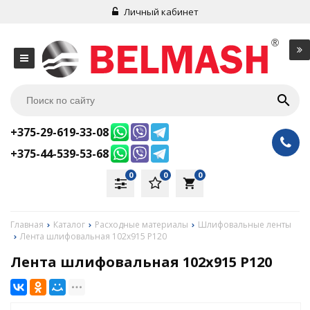
Личный кабинет
+375-29-619-33-08
+375-44-539-53-68
0
0
0
local_grocery_store
Главная
Каталог
Расходные материалы
Шлифовальные ленты
Лента шлифовальная 102х915 P120
Лента шлифовальная 102х915 P120