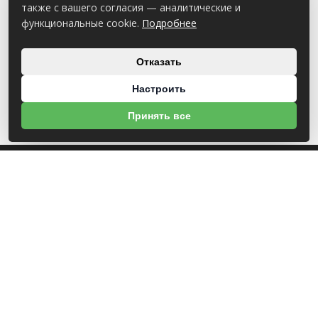
также с вашего согласия — аналитические и
функциональные cookie.
Подробнее
Отказать
Настроить
Принять все
О НАС
УНП 812007785
ООО МогБытСтанк
Юр. адрес: 212000 г. Могилев, Славгородское шоссе, 150
Р/С BY14 ALFA 3012 2Е44 3600 1027 0000
ЗАО «Альфа-Банк»
Зарегистрирован в торговом реестре с 25.09.2020 №492635
Свидетельство о регистрации №812007785 от 09.01.2024 выдано Администрация
свободной экономической зоны Могилев