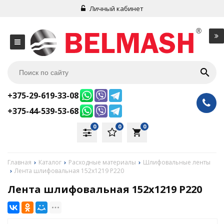
Личный кабинет
+375-29-619-33-08
+375-44-539-53-68
0
0
0
local_grocery_store
Главная
Каталог
Расходные материалы
Шлифовальные ленты
Лента шлифовальная 152х1219 Р220
Лента шлифовальная 152х1219 Р220