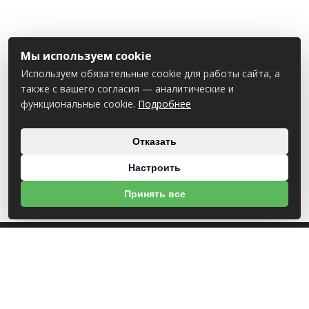
Мы используем cookie
Используем обязательные cookie для работы сайта, а
также с вашего согласия — аналитические и
функциональные cookie.
Подробнее
Отказать
Настроить
Принять все
О НАС
УНП 812007785
ООО МогБытСтанк
Юр. адрес: 212000 г. Могилев, Славгородское шоссе, 150