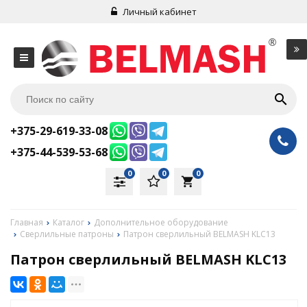
Личный кабинет
+375-29-619-33-08
+375-44-539-53-68
0
0
0
local_grocery_store
Главная
Каталог
Дополнительное оборудование
Сверлильные патроны
Патрон сверлильный BELMASH KLC13
Патрон сверлильный BELMASH KLC13