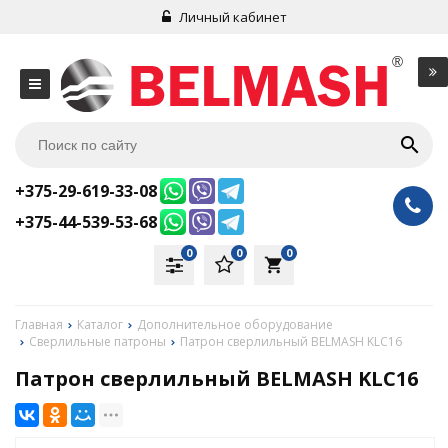
Личный кабинет
+375-29-619-33-08
+375-44-539-53-68
0
0
0
local_grocery_store
Главная
Каталог
Дополнительное оборудование
Сверлильные патроны
Патрон сверлильный BELMASH KLC16
Патрон сверлильный BELMASH KLC16