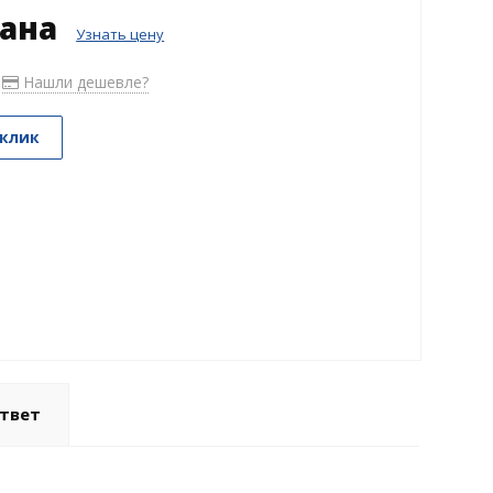
зана
Узнать цену
Нашли дешевле?
 клик
твет