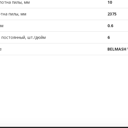
лотна пилы, мм
10
тна пилы, мм
2375
мм
0.6
 постоянный, шт./дюйм
6
е
BELMASH 