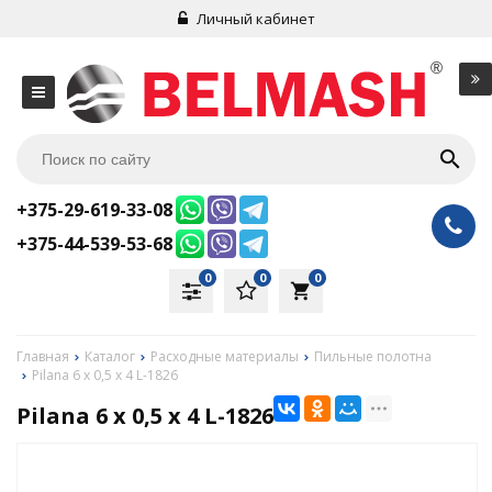
Личный кабинет
+375-29-619-33-08
+375-44-539-53-68
0
0
0
local_grocery_store
Главная
Каталог
Расходные материалы
Пильные полотна
Pilana 6 х 0,5 x 4 L-1826
Pilana 6 х 0,5 x 4 L-1826