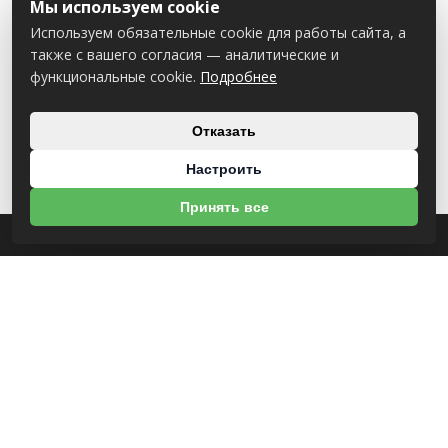
Мы используем cookie
Используем обязательные cookie для работы сайта, а
также с вашего согласия — аналитические и
функциональные cookie.
Подробнее
Отказать
Настроить
Принять все
О НАС
УНП 812007785
ООО МогБытСтанк
Юр. адрес: 212000 г. Могилев, Славгородское шоссе, 150
Р/С BY14 ALFA 3012 2Е44 3600 1027 0000
ЗАО «Альфа-Банк»
Зарегистрирован в торговом реестре с 25.09.2020 №492635
Свидетельство о регистрации №812007785 от 09.01.2024 выдано Администрация
свободной экономической зоны Могилев