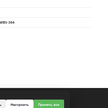
WBS-304
МЫ В СОЦСЕТЯХ
ь
Настроить
Принять все
роезд, 37