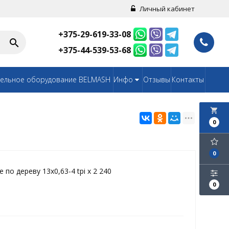
Личный кабинет
+375-29-619-33-08
+375-44-539-53-68
ельное оборудование BELMASH
Инфо
Отзывы
Контакты
local_grocery_store
0
0
по дереву 13х0,63-4 tpi x 2 240
0