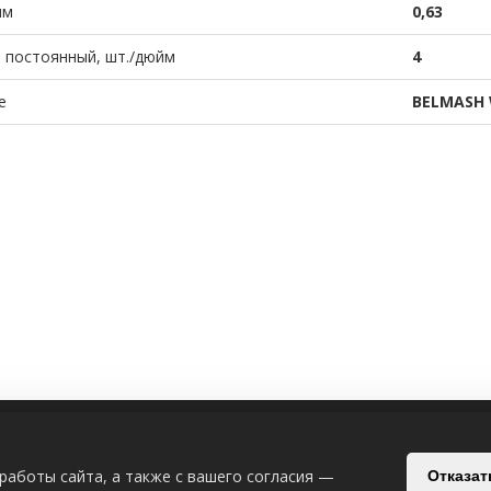
мм
0,63
 постоянный, шт./дюйм
4
е
BELMASH 
ИЯ
СВЯЗАТЬСЯ С НАМИ
работы сайта, а также с вашего согласия —
Отказат
Беларусь, Могилёв, Славгородский п