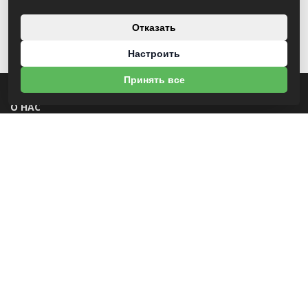
Отказать
Настроить
Принять все
О НАС
УНП 812007785
ООО МогБытСтанк
Юр. адрес: 212000 г. Могилев, Славгородское шоссе, 150
Р/С BY14 ALFA 3012 2Е44 3600 1027 0000
ЗАО «Альфа-Банк»
Зарегистрирован в торговом реестре с 25.09.2020 №492635
Свидетельство о регистрации №812007785 от 09.01.2024 выдано Администрация
свободной экономической зоны Могилев
ИНФОРМАЦИЯ
Новости
Контакты