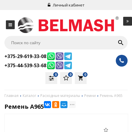
Личный кабинет
+375-29-619-33-08
+375-44-539-53-68
0
0
0
local_grocery_store
Главная
Каталог
Расходные материалы
Ремни
Ремень А965
Ремень А965