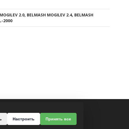
MOGILEV 2.0, BELMASH MOGILEV 2.4, BELMASH
L-2000
МЫ В СОЦСЕТЯХ
ь
Настроить
Принять все
роезд, 37