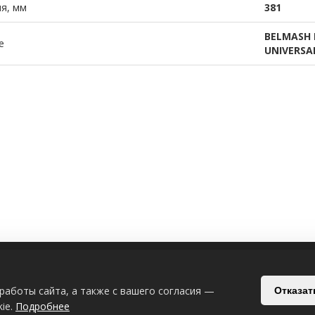
я, мм
381
BELMASH 
е
UNIVERSA
ИЯ
СВЯЗАТЬСЯ С НАМИ
работы сайта, а также с вашего согласия —
Отказат
Беларусь, Могилёв, Славгородский п
ie.
Подробнее