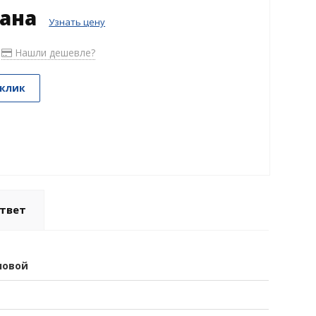
зана
Узнать цену
Нашли дешевле?
 клик
твет
новой