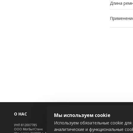
Длина ремн
Применени
О НАС
ИНФОРМАЦ
Мы используем cookie
Используем обязательные cookie для 
УНП 812007785
Новости
аналитические и функциональные cook
ООО МогБытСтанк
Контакты