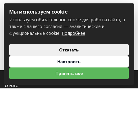
Мы используем cookie
Используем обязательные cookie для работы сайта, а
также с вашего согласия — аналитические и
функциональные cookie.
Подробнее
Отказать
Настроить
Принять все
О НАС
УНП 812007785
ООО МогБытСтанк
Юр. адрес: 212000 г. Могилев, Славгородское шоссе, 150
Р/С BY14 ALFA 3012 2Е44 3600 1027 0000
ЗАО «Альфа-Банк»
Зарегистрирован в торговом реестре с 25.09.2020 №492635
Свидетельство о регистрации №812007785 от 09.01.2024 выдано Администрация
свободной экономической зоны Могилев