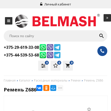
Личный кабинет
+375-29-619-33-08
+375-44-539-53-68
0
0
0
local_grocery_store
Главная
Каталог
Расходные материалы
Ремни
Ремень Z686
Ремень Z686