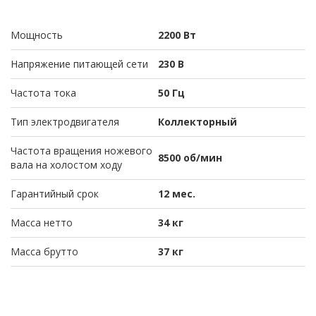
Мощность
2200 Вт
Напряжение питающей сети
230 В
Частота тока
50 Гц
Тип электродвигателя
Коллекторный
Частота вращения ножевого
8500 об/мин
вала на холостом ходу
Гарантийный срок
12 мес.
Масса нетто
34 кг
Масса брутто
37 кг