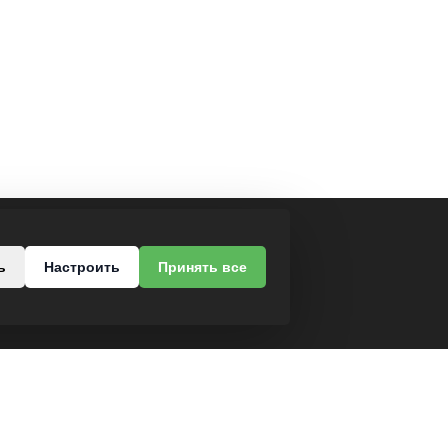
МЫ В СОЦСЕТЯХ
ь
Настроить
Принять все
роезд, 37
-68