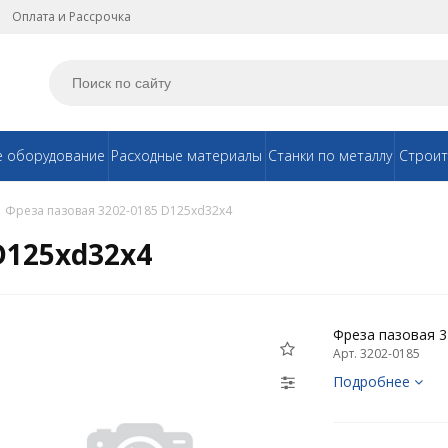
Оплата и Рассрочка
е оборудование
Расходные материалы
Станки по металлу
Строит
Фреза пазовая 3202-0185 D125xd32x4
D125xd32x4
Фреза пазовая 3
Арт. 3202-0185
Подробнее