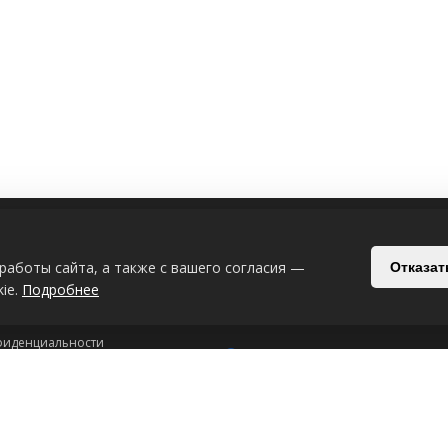
ИЯ
СВЯЗАТЬСЯ С НАМИ
работы сайта, а также с вашего согласия —
Отказат
Беларусь, Могилёв, Славгородский п
ie.
Подробнее
+375-29-619-33-08
+375-44-539-53
фиденциальности
Интернет-магазин: 24/7
рсональных данных
ookie-файлах