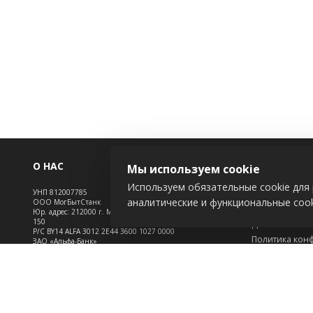
О НАС
ИНФОРМАЦ
Мы используем cookie
Используем обязательные cookie для 
УНП 812007785
Новости
аналитические и функциональные cook
ООО МогБытСтанк
Контакты
Юр. адрес: 212000 г. Могилев, Славгородское шоссе,
150
Доставка
Р/С BY14 ALFA 3012 2Е44 3600 1027 0000
Политика кон
ЗАО «Альфа-Банк»
Обработка пе
Зарегистрирован в торговом реестре с 25.09.2020
Инфо
№492635
Положение о c
Свидетельство о регистрации №812007785 от
09.01.2024 выдано Администрация свободной
экономической зоны Могилев