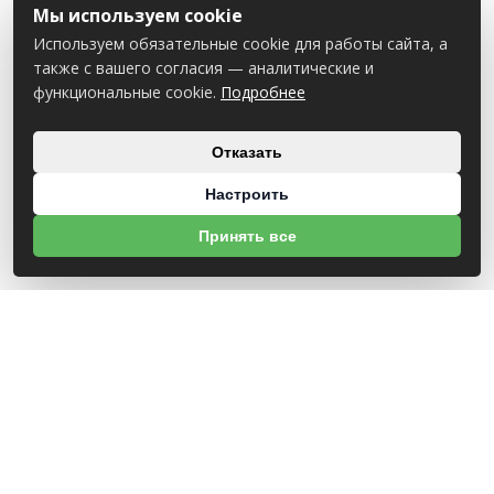
Мы используем cookie
Используем обязательные cookie для работы сайта, а
также с вашего согласия — аналитические и
функциональные cookie.
Подробнее
Отказать
Настроить
Принять все
О НАС
УНП 812007785
ООО МогБытСтанк
Юр. адрес: 212000 г. Могилев, Славгородское шоссе, 150
Р/С BY14 ALFA 3012 2Е44 3600 1027 0000
ЗАО «Альфа-Банк»