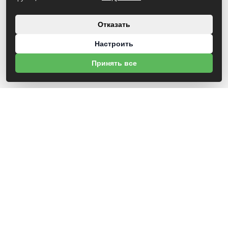
Отказать
Настроить
Принять все
О НАС
УНП 812007785
ООО МогБытСтанк
Юр. адрес: 212000 г. Могилев, Славгородское шоссе, 150
Р/С BY14 ALFA 3012 2Е44 3600 1027 0000
ЗАО «Альфа-Банк»
Зарегистрирован в торговом реестре с 25.09.2020 №492635
Свидетельство о регистрации №812007785 от 09.01.2024 выдано Администрация
свободной экономической зоны Могилев