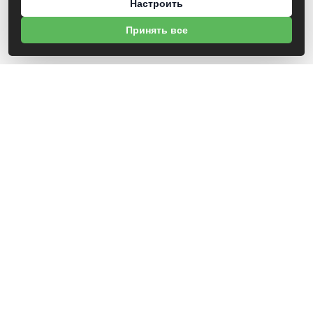
Настроить
Принять все
О НАС
УНП 812007785
ООО МогБытСтанк
Юр. адрес: 212000 г. Могилев, Славгородское шоссе, 150
Р/С BY14 ALFA 3012 2Е44 3600 1027 0000
ЗАО «Альфа-Банк»
Зарегистрирован в торговом реестре с 25.09.2020 №492635
Свидетельство о регистрации №812007785 от 09.01.2024 выдано Администрация
свободной экономической зоны Могилев
ИНФОРМАЦИЯ
Новости