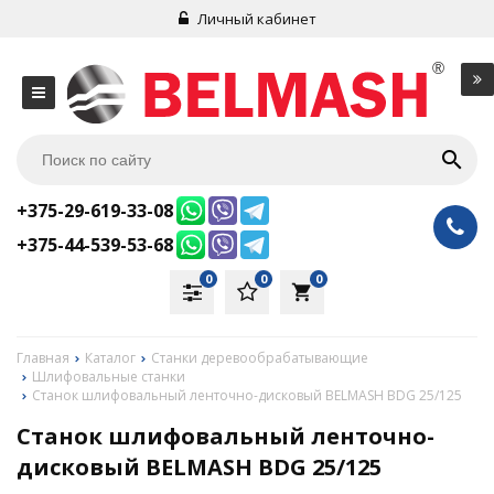
Личный кабинет
+375-29-619-33-08
+375-44-539-53-68
0
0
0
local_grocery_store
Главная
Каталог
Станки деревообрабатывающие
Шлифовальные станки
Станок шлифовальный ленточно-дисковый BELMASH BDG 25/125
Станок шлифовальный ленточно-
дисковый BELMASH BDG 25/125