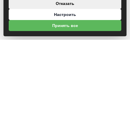
Отказать
Настроить
Принять все
О НАС
УНП 812007785
ООО МогБытСтанк
Юр. адрес: 212000 г. Могилев, Славгородское шоссе, 150
Р/С BY14 ALFA 3012 2Е44 3600 1027 0000
ЗАО «Альфа-Банк»
Зарегистрирован в торговом реестре с 25.09.2020 №492635
Свидетельство о регистрации №812007785 от 09.01.2024 выдано Администрация
свободной экономической зоны Могилев
ИНФОРМАЦИЯ