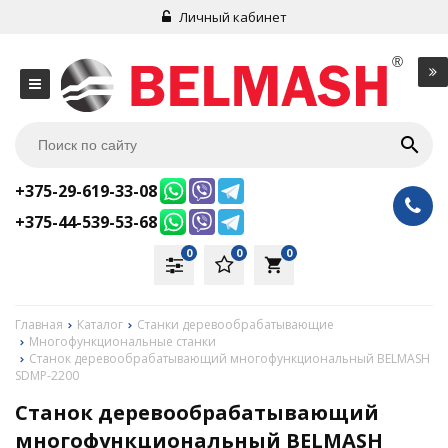
Личный кабинет
+375-29-619-33-08
+375-44-539-53-68
0
0
0
local_grocery_store
Главная
Каталог
Станки деревообрабатывающие
Многофункциональные станки
Станок деревообрабатывающий многофункциональный BELMASH
SDMP-2200
Станок деревообрабатывающий
многофункциональный BELMASH