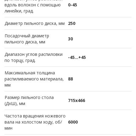
вдоль волокон с помощью
0-45
линейки, град.
Диаметр пильного диска, мм
250
Посадочный диаметр
30
пильного диска, мм
Диапазон углов распиловки
-45...+45
по торцу, град.
Максимальная толщина
распиливаемого материала,
88
мм
Размер пильного стола
715х466
(ДхШ), мм
Частота вращения ножевого
вала на холостом ходу, об/
6000
мин