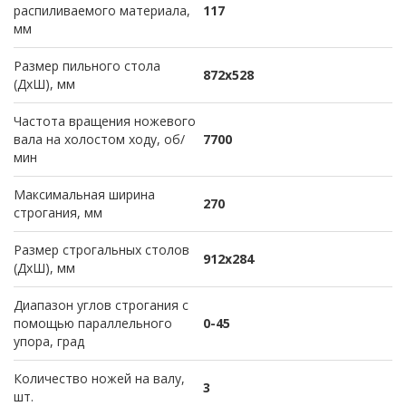
распиливаемого материала,
117
мм
Размер пильного стола
872х528
(ДхШ), мм
Частота вращения ножевого
вала на холостом ходу, об/
7700
мин
Максимальная ширина
270
строгания, мм
Размер строгальных столов
912х284
(ДхШ), мм
Диапазон углов строгания с
помощью параллельного
0-45
упора, град
Количество ножей на валу,
3
шт.