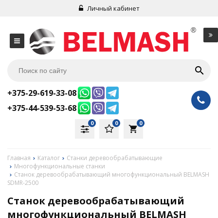
Личный кабинет
+375-29-619-33-08
+375-44-539-53-68
0
0
0
local_grocery_store
Главная
Каталог
Станки деревообрабатывающие
Многофункциональные станки
Станок деревообрабатывающий многофункциональный BELMASH
SDMR-2500
Станок деревообрабатывающий
многофункциональный BELMASH