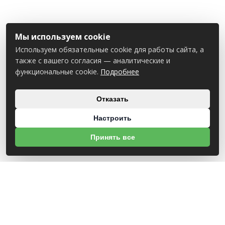
Мы используем cookie
Используем обязательные cookie для работы сайта, а
также с вашего согласия — аналитические и
функциональные cookie.
Подробнее
Отказать
Настроить
Принять все
О НАС
УНП 812007785
ООО МогБытСтанк