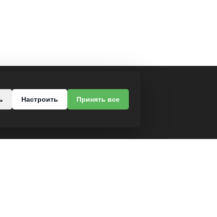
МЫ В СОЦСЕТЯХ
ь
Настроить
Принять все
роезд, 37
-68