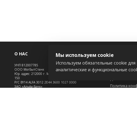
О НАС
ИНФОРМАЦ
Мы используем cookie
Используем обязательные cookie для 
УНП 812007785
Новости
аналитические и функциональные cook
ООО МогБытСтанк
Контакты
Юр. адрес: 212000 г. Могилев, Славгородское шоссе,
150
Доставка
Р/С BY14 ALFA 3012 2Е44 3600 1027 0000
Политика кон
ЗАО «Альфа-Банк»
Обработка пе
Зарегистрирован в торговом реестре с 25.09.2020
Инфо
№492635
Положение о c
Свидетельство о регистрации №812007785 от
09.01.2024 выдано Администрация свободной
экономической зоны Могилев