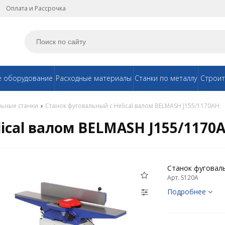
Оплата и Рассрочка
е оборудование
Расходные материалы
Станки по металлу
Строит
льные станки
Станок фуговальный с Helical валом BELMASH J155/1170AH
ical валом BELMASH J155/1170
Станок фуговаль
Арт. S120A
Подробнее