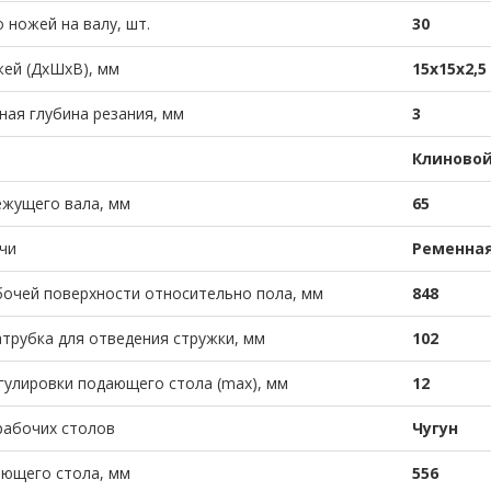
 ножей на валу, шт.
30
ей (ДхШхВ), мм
15х15х2,5
ая глубина резания, мм
3
Клиновой
ежущего вала, мм
65
чи
Ременна
очей поверхности относительно пола, мм
848
трубка для отведения стружки, мм
102
гулировки подающего стола (max), мм
12
рабочих столов
Чугун
ающего стола, мм
556