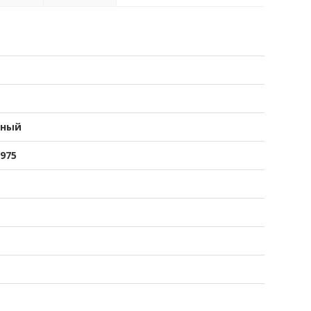
нный
975