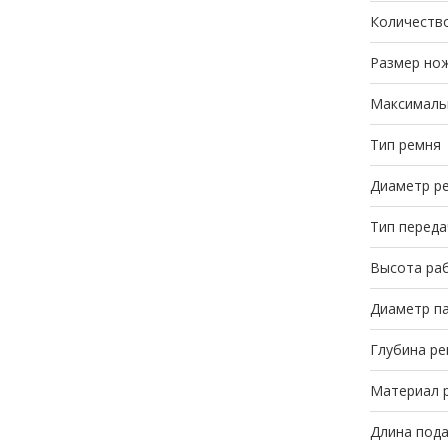
Количество
Размер нож
Максимальн
Тип ремня
Диаметр р
Тип переда
Высота раб
Диаметр па
Глубина ре
Материал 
Длина под