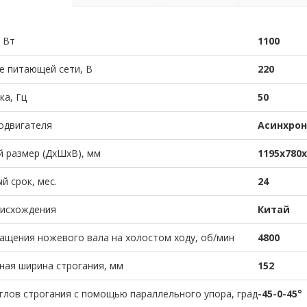
 Вт
1100
е питающей сети, В
220
ка, Гц
50
одвигателя
Асинхро
 размер (ДхШхВ), мм
1195х780х
й срок, мес.
24
оисхождения
Китай
ащения ножевого вала на холостом ходу, об/мин
4800
ая ширина строгания, мм
152
глов строгания с помощью параллельного упора, град
-45-0-45°