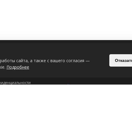
ИЯ
СВЯЗАТЬСЯ С НАМИ
работы сайта, а также с вашего согласия —
Отказат
Беларусь, Могилёв, Славгородский п
ie.
Подробнее
+375-29-619-33-08
+375-44-539-53
фиденциальности
Интернет-магазин: 24/7
рсональных данных
ookie-файлах