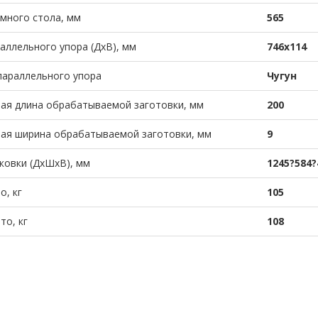
много стола, мм
565
аллельного упора (ДхВ), мм
746х114
параллельного упора
Чугун
ая длина обрабатываемой заготовки, мм
200
ая ширина обрабатываемой заготовки, мм
9
ковки (ДхШхВ), мм
1245?584?
о, кг
105
то, кг
108