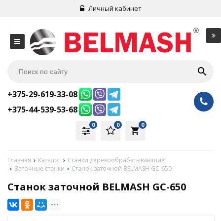
Личный кабинет
+375-29-619-33-08
+375-44-539-53-68
0
0
0
local_grocery_store
Главная
Каталог
Станки деревообрабатывающие
Заточные станки
Станок заточной BELMASH GC-650
Станок заточной BELMASH GC-650