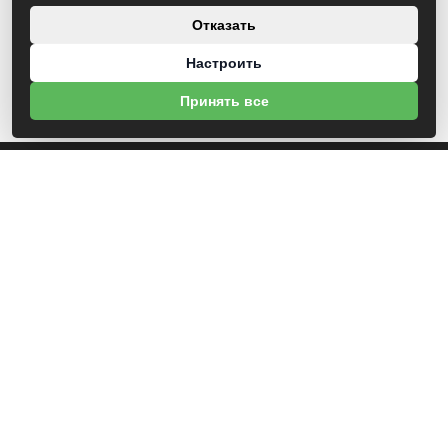
Отказать
Настроить
Принять все
О НАС
УНП 812007785
ООО МогБытСтанк
Юр. адрес: 212000 г. Могилев, Славгородское шоссе, 150
Р/С BY14 ALFA 3012 2Е44 3600 1027 0000
ЗАО «Альфа-Банк»
Зарегистрирован в торговом реестре с 25.09.2020 №492635
Свидетельство о регистрации №812007785 от 09.01.2024 выдано Администрация
свободной экономической зоны Могилев
ИНФОРМАЦИЯ
Новости