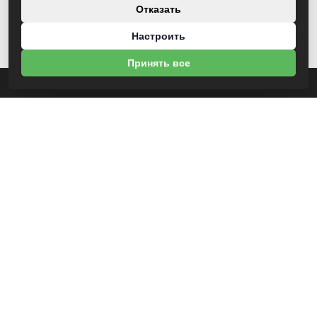
Отказать
Настроить
Принять все
О НАС
УНП 812007785
ООО МогБытСтанк
Юр. адрес: 212000 г. Могилев, Славгородское шоссе, 150
Р/С BY14 ALFA 3012 2Е44 3600 1027 0000
ЗАО «Альфа-Банк»
Зарегистрирован в торговом реестре с 25.09.2020 №492635
Свидетельство о регистрации №812007785 от 09.01.2024 выдано Администрация
свободной экономической зоны Могилев
ИНФОРМАЦИЯ
Новости
Контакты
Доставка