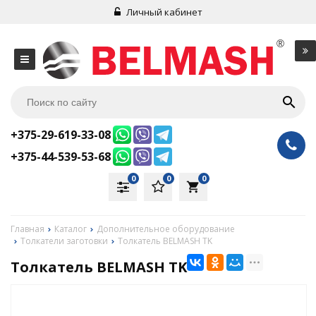
Личный кабинет
+375-29-619-33-08
+375-44-539-53-68
0
0
0
local_grocery_store
Главная
Каталог
Дополнительное оборудование
Толкатели заготовки
Толкатель BELMASH TK
Толкатель BELMASH TK