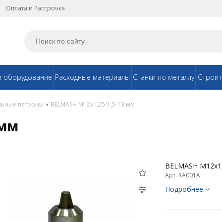
Оплата и Рассрочка
е оборудование
Расходные материалы
Станки по металлу
Строит
льные патроны
BELMASH М12х1,25/1,5-13 мм
 мм
BELMASH М12х1,
Арт. RA001A
Подробнее