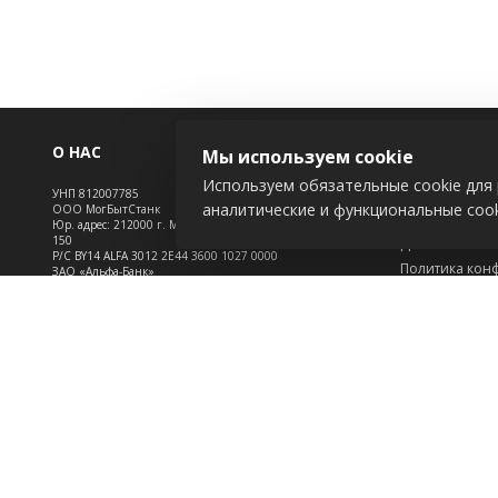
О НАС
ИНФОРМАЦ
Мы используем cookie
Используем обязательные cookie для 
УНП 812007785
Новости
аналитические и функциональные cook
ООО МогБытСтанк
Контакты
Юр. адрес: 212000 г. Могилев, Славгородское шоссе,
150
Доставка
Р/С BY14 ALFA 3012 2Е44 3600 1027 0000
Политика кон
ЗАО «Альфа-Банк»
Обработка пе
Зарегистрирован в торговом реестре с 25.09.2020
Инфо
№492635
Положение о c
Свидетельство о регистрации №812007785 от
09.01.2024 выдано Администрация свободной
экономической зоны Могилев
2026 © belmash-shop.by. Использование материалов сайта только с разрешения
владельца.