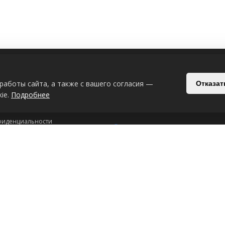
ИЯ
СВЯЗАТЬСЯ С НАМИ
работы сайта, а также с вашего согласия —
Отказат
Беларусь, Могилёв, Славгородский п
ie.
Подробнее
+375-29-619-33-08
+375-44-539-53
фиденциальности
Интернет-магазин: 24/7
рсональных данных
ookie-файлах