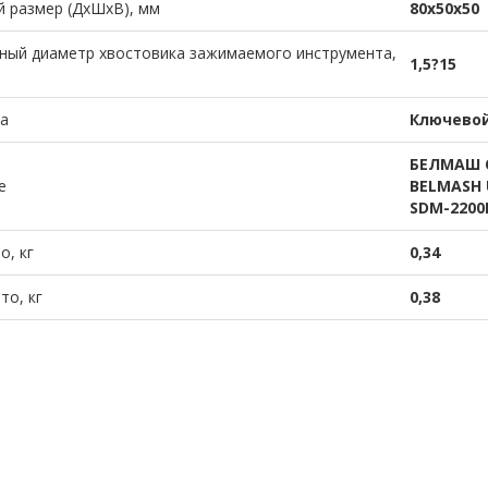
 размер (ДхШхВ), мм
80х50х50
ный диаметр хвостовика зажимаемого инструмента,
1,5?15
а
Ключево
БЕЛМАШ С
е
BELMASH 
SDM-2200
о, кг
0,34
то, кг
0,38