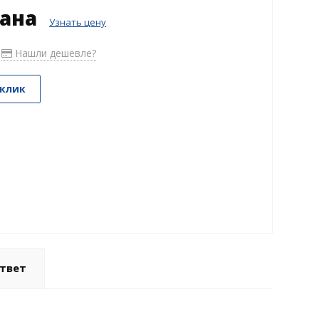
зана
Узнать цену
Нашли дешевле?
 клик
твет