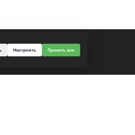
МЫ В СОЦСЕТЯХ
ь
Настроить
Принять все
роезд, 37
-68
Разработка интернет-магазина
Dessites.by